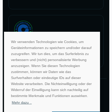
Zur Website von faire Jobbörsen
Wir verwenden Technologien wie Cookies, um
Im Rahmen unseres Engagements in der Allianz für
Geräteinformationen zu speichern und/oder darauf
Klima und Entwicklung gleichen wir unsere CO2-
zuzugreifen. Wir tun dies, um das Surferlebnis zu
Emissionen durch weltweite Projekte aus.
verbessern und (nicht) personalisierte Werbung
Zur Website von Climate Extender: Klimaneutrales Unternehmen
anzuzeigen. Wenn Sie diesen Technologien
zustimmen, können wir Daten wie das
Surfverhalten oder eindeutige IDs auf dieser
Website verarbeiten. Die Nichteinwilligung oder der
©1996-2026 Deutsche Hochschulwerbung und -
Widerruf der Einwilligung kann sich nachteilig auf
vertriebs GmbH. Alle Rechte vorbehalten.
bestimmte Merkmale und Funktionen auswirken.
AGB
Impressum
Datenschutz
Mehr dazu ..