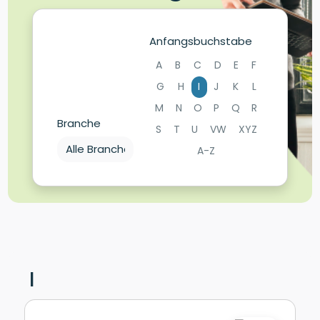
Anfangsbuchstabe
A
B
C
D
E
F
G
H
I
J
K
L
M
N
O
P
Q
R
Branche
S
T
U
VW
XYZ
A-Z
I