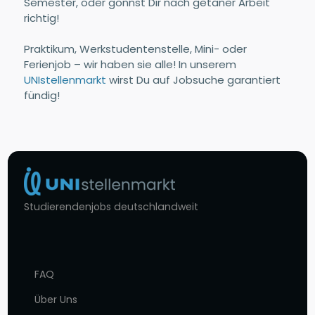
Semester, oder gönnst Dir nach getaner Arbeit
richtig!
Praktikum, Werkstudentenstelle, Mini- oder
Ferienjob – wir haben sie alle! In unserem
UNIstellenmarkt
wirst Du auf Jobsuche garantiert
fündig!
Studierendenjobs deutschlandweit
FAQ
Über Uns