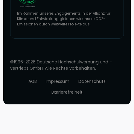
Im Rahmen unseres Engagements in der Allianz für
Klima und Entwicklung gleichen wir unsere CO2-
Emissionen durch weltweite Projekte aus.
Zur Website von Climate Extender: Klimaneutrales Unternehmen
©1996-2026 Deutsche Hochschulwerbung und -
vertriebs GmbH. Alle Rechte vorbehalten.
AGB
Impressum
Datenschutz
Barrierefreiheit