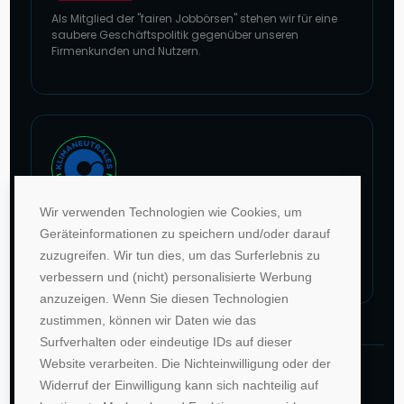
Als Mitglied der "fairen Jobbörsen" stehen wir für eine
saubere Geschäftspolitik gegenüber unseren
Firmenkunden und Nutzern.
Zur Website von faire Jobbörsen
Wir verwenden Technologien wie Cookies, um
Im Rahmen unseres Engagements in der Allianz für
Geräteinformationen zu speichern und/oder darauf
Klima und Entwicklung gleichen wir unsere CO2-
zuzugreifen. Wir tun dies, um das Surferlebnis zu
Emissionen durch weltweite Projekte aus.
verbessern und (nicht) personalisierte Werbung
Zur Website von Climate Extender: Klimaneutrales Unternehmen
anzuzeigen. Wenn Sie diesen Technologien
zustimmen, können wir Daten wie das
Surfverhalten oder eindeutige IDs auf dieser
Website verarbeiten. Die Nichteinwilligung oder der
©1996-2026 Deutsche Hochschulwerbung und -
Widerruf der Einwilligung kann sich nachteilig auf
vertriebs GmbH. Alle Rechte vorbehalten.