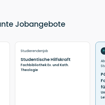
ante Jobangebote
Studierendenjob
P
Studentische Hilfskraft
Ab
Fachbibliothek Ev. und Kath.
St
Theologie
P
F
f
Un
Le