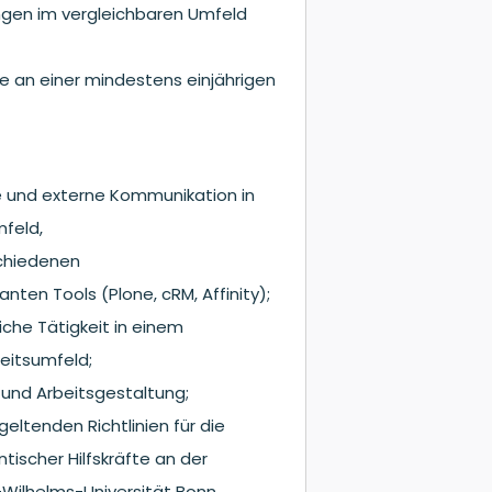
ngen im vergleichbaren Umfeld
se an einer mindestens einjährigen
rne und externe Kommunikation in
feld,
schiedenen
ten Tools (Plone, cRM, Affinity);
che Tätigkeit in einem
eitsumfeld;
n und Arbeitsgestaltung;
ltenden Richtlinien für die
ischer Hilfskräfte an der
-Wilhelms-Universität Bonn.