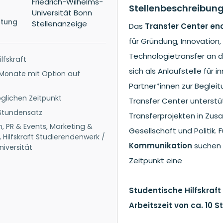
Stellenbeschreibun
ltung
Das
Transfer Center 
für Gründung, Innovation
Technologietransfer an de
lfskraft
sich als Anlaufstelle für 
Monate mit Option auf
Partner*innen zur Beglei
lichen Zeitpunkt
Transfer Center unterst
-Stundensatz
Transferprojekten in Zus
 PR & Events, Marketing &
Gesellschaft und Politik. 
Hilfskraft Studierendenwerk /
Kommunikation
suchen 
niversität
Zeitpunkt eine
Studentische Hilfskraf
Arbeitszeit von ca. 10 