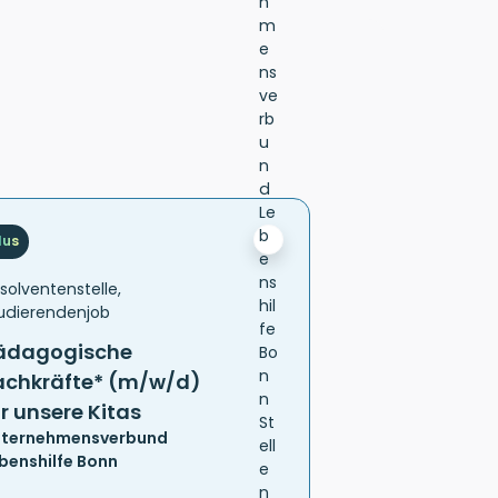
lus
solventenstelle,
udierendenjob
ädagogische
achkräfte* (m/w/d)
ür unsere Kitas
ternehmensverbund
benshilfe Bonn