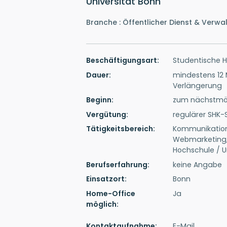
Universität Bonn
Branche : Öffentlicher Dienst & Verwa
Beschäftigungsart:
Studentische Hi
Dauer:
mindestens 12 
Verlängerung
Beginn:
zum nächstmög
Vergütung:
regulärer SHK
Tätigkeitsbereich:
Kommunikation,
Webmarketing, 
Hochschule / U
Berufserfahrung:
keine Angabe
Einsatzort:
Bonn
Home-Office
Ja
möglich:
Kontakt­auf­nah­me:
E-Mail