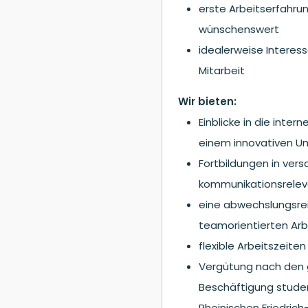
erste Arbeitserfahru
wünschenswert
idealerweise Interes
Mitarbeit
Wir bieten:
Einblicke in die inte
einem innovativen Um
Fortbildungen in ver
kommunikationsrelevan
eine abwechslungsrei
teamorientierten Arb
flexible Arbeitszeite
Vergütung nach den ge
Beschäftigung student
Rheinischen Friedrich